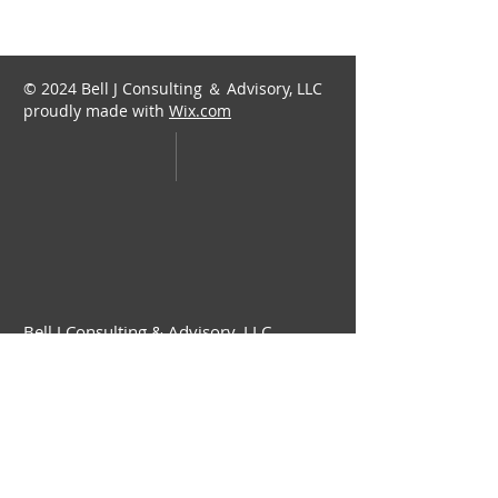
© 2024 Bell J Consulting ＆ Advisory, LLC
proudly made with
Wix.com
​Bell J Consulting & Advisory, LLC​
info@belljca.com
​425-362-0227