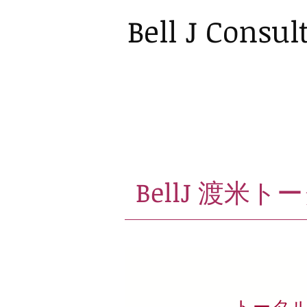
Bell J Consul
BellJ
渡米トー