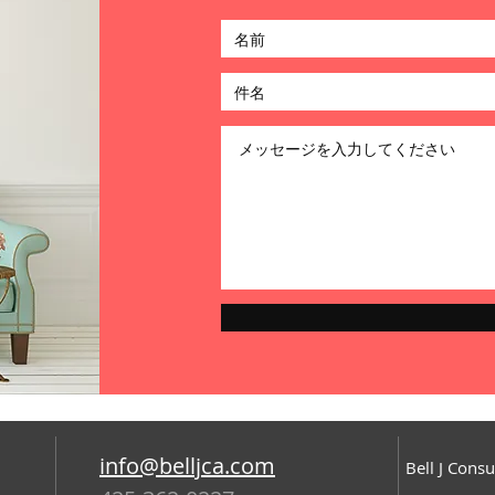
info@belljca.com
​Bell J Cons