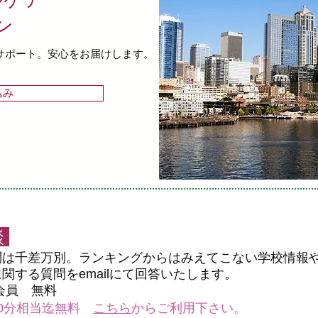
ルケア
ン
サポート。安心をお届けします。
込み
談
は千差万別。ランキングからはみえてこない学校情報や
関する質問をemailにて回答いたします。
ケア会員 無料
30分相当迄無料
こちら
からご利用下さい。