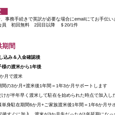
翻訳
せ、事務手続きで英訳が必要な場合にemailにてお手伝
ケア会員 初回無料 2回目以降 ＄20/1件
供期間
し込み＆入金確認後
様の渡米から1年後
後3か月で渡米
+渡米後1年間＝1年3か月サポートします
様だけが半年早く渡米して
駐在を始められた時点で加入し
間6か月+ご家族渡米後1年間＝1年6か月サポ
定後すぐに加入、渡米が3か月先だったが1年延期になっ