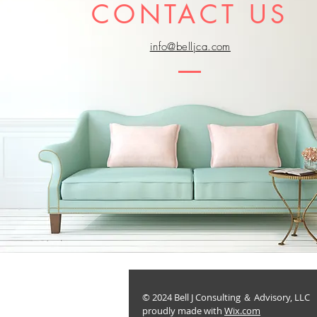
CONTACT US
info@belljca.com
© 2024 Bell J Consulting ＆ Advisory, LLC
proudly made with
Wix.com