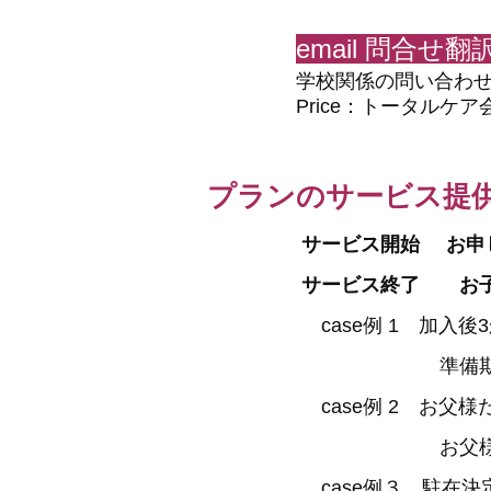
email 問合せ
​学校関係の問い合わ
Price：トータル
プランのサービス提
サービス開始
お申
サービス終了 お子
​
case例 1 加入
準備期間の3か月
case例 2 お父
お父様単身駐在期
case例３ 駐在決