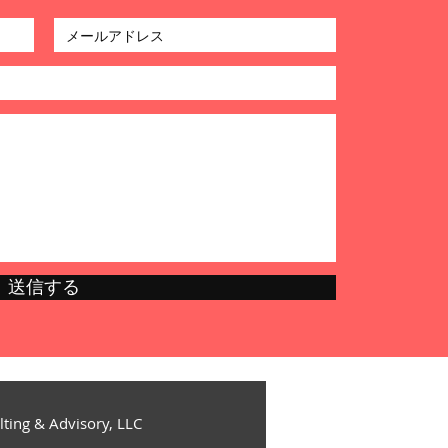
送信する
ulting & Advisory, LLC​