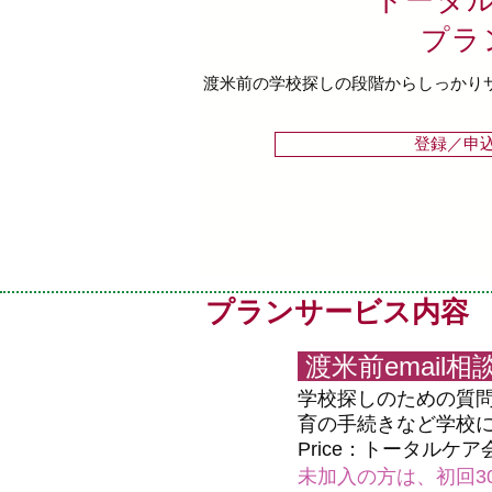
​トータ
プラ
渡米前の学校探しの段階からしっかり
登録／申
プランサービス内容
渡米前email相
学校探しのための質問
育の手続きなど学校に
Price：トータル
未加入の方は、初回