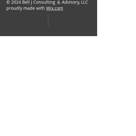
© 2024 Bell J Consulting ＆ Advisory, LLC
proudly made with
Wix.com
​Bell J Consulting & Advisory, LLC​
info@belljca.com
​425-362-0227