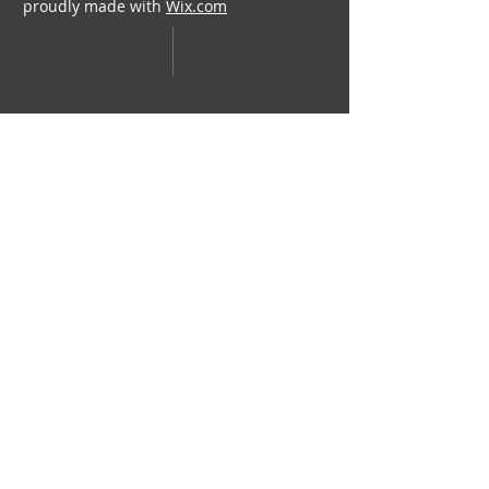
proudly made with
Wix.com
​Bell J Consulting & Advisory, LLC​
info@belljca.com
​425-362-0227