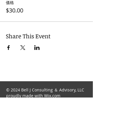
価格
$30.00
Share This Event
© 2024 Bell J Consulting ＆ Advisory, LLC
proudly made with
Wix.com