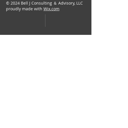
© 2024 Bell J Consulting ＆ Advisory, LLC
proudly made with
Wix.com
​Bell J Consulting & Advisory, LLC​
info@belljca.com
​425-362-0227