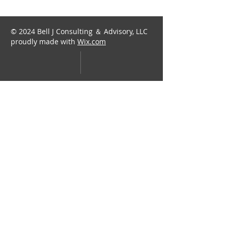
© 2024 Bell J Consulting ＆ Advisory, LLC
proudly made with
Wix.com
​Bell J Consulting & Advisory, LLC​
info@belljca.com
​425-362-0227