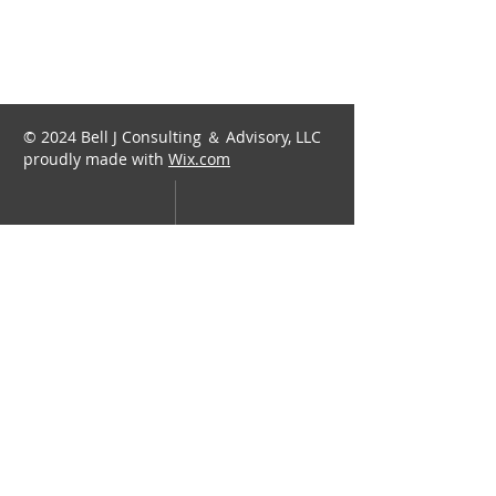
© 2024 Bell J Consulting ＆ Advisory, LLC
proudly made with
Wix.com
​Bell J Consulting & Advisory, LLC​
info@belljca.com
​425-362-0227