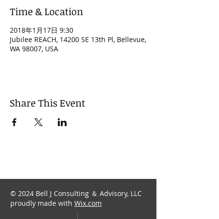
Time & Location
2018年1月17日 9:30
Jubilee REACH, 14200 SE 13th Pl, Bellevue,
WA 98007, USA
Share This Event
© 2024 Bell J Consulting ＆ Advisory, LLC
proudly made with
Wix.com